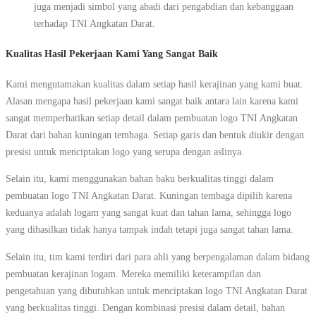
juga menjadi simbol yang abadi dari pengabdian dan kebanggaan
terhadap TNI Angkatan Darat.
Kualitas Hasil Pekerjaan Kami Yang Sangat Baik
Kami mengutamakan kualitas dalam setiap hasil kerajinan yang kami buat.
Alasan mengapa hasil pekerjaan kami sangat baik antara lain karena kami
sangat memperhatikan setiap detail dalam pembuatan logo TNI Angkatan
Darat dari bahan kuningan tembaga. Setiap garis dan bentuk diukir dengan
presisi untuk menciptakan logo yang serupa dengan aslinya.
Selain itu, kami menggunakan bahan baku berkualitas tinggi dalam
pembuatan logo TNI Angkatan Darat. Kuningan tembaga dipilih karena
keduanya adalah logam yang sangat kuat dan tahan lama, sehingga logo
yang dihasilkan tidak hanya tampak indah tetapi juga sangat tahan lama.
Selain itu, tim kami terdiri dari para ahli yang berpengalaman dalam bidang
pembuatan kerajinan logam. Mereka memiliki keterampilan dan
pengetahuan yang dibutuhkan untuk menciptakan logo TNI Angkatan Darat
yang berkualitas tinggi. Dengan kombinasi presisi dalam detail, bahan