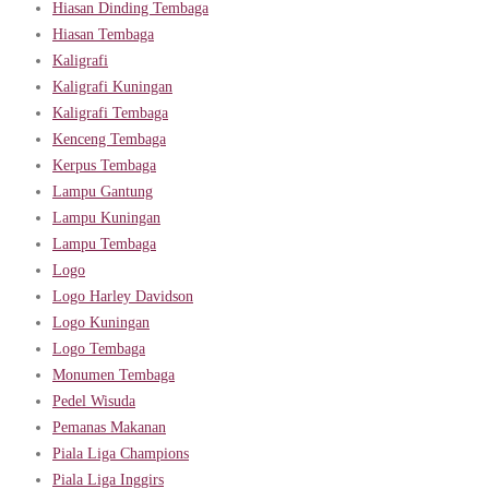
Hiasan Dinding Tembaga
Hiasan Tembaga
Kaligrafi
Kaligrafi Kuningan
Kaligrafi Tembaga
Kenceng Tembaga
Kerpus Tembaga
Lampu Gantung
Lampu Kuningan
Lampu Tembaga
Logo
Logo Harley Davidson
Logo Kuningan
Logo Tembaga
Monumen Tembaga
Pedel Wisuda
Pemanas Makanan
Piala Liga Champions
Piala Liga Inggirs