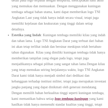
detail pada logo terpahat dengan sempurna, menciptakan hasil akhir
yang memukau dan memuaskan. Dengan menggunakan kuningan
tembaga sebagai bahan utama, kami dapat memberikan logo TNI
Angkatan Laut yang tidak hanya indah secara visual, tetapi juga
memiliki kejelasan dan keakuratan yang tinggi dalam setiap
detailnya.
Estetika yang Indah
: Kuningan tembaga memiliki kilau yang indah
dan tahan lama. Logo TNI Angkatan Darat yang terbuat dari bahan
ini akan tetap terlihat indah dan bersinar meskipun telah bertahun-
tahun digunakan. Kilau yang dimiliki kuningan tembaga tidak hanya
memberikan tampilan yang elegan pada logo, tetapi juga
menjadikannya sebagai pilihan yang sangat tahan lama.Dengan kilau
yang tetap memukau seiring berjalannya waktu, logo TNI Angkatan
Darat kami tidak hanya menjadi simbol dari dedikasi dan
kebanggaan terhadap institusi militer, tetapi juga merupakan investasi
jangka panjang yang dapat dinikmati oleh generasi mendatang.
Dengan memilih bahan berkualitas tinggi seperti kuningan tembaga,
kami memastikan bahwa setiap
logo tembaga kuningan
yang kami
hasilkan tidak hanya memenuhi standar kualitas yang tinggi, tetapi