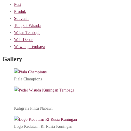
Post
Produk
Souvenir
Tongkat Wisuda
Wajan Tembaga
Wall Decor
Wuwung Tembaga
Gallery
Piala Champions
Kaligrafi Pintu Nabawi
Logo Kedutaan RI Rusia Kuningan