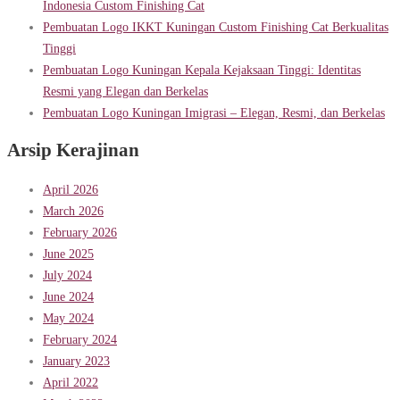
Indonesia Custom Finishing Cat
Pembuatan Logo IKKT Kuningan Custom Finishing Cat Berkualitas
Tinggi
Pembuatan Logo Kuningan Kepala Kejaksaan Tinggi: Identitas
Resmi yang Elegan dan Berkelas
Pembuatan Logo Kuningan Imigrasi – Elegan, Resmi, dan Berkelas
Arsip Kerajinan
April 2026
March 2026
February 2026
June 2025
July 2024
June 2024
May 2024
February 2024
January 2023
April 2022