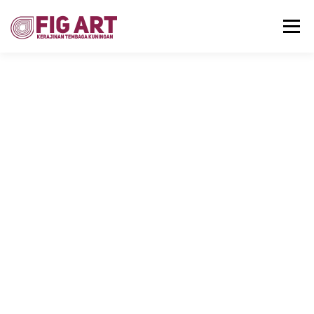
Menu
HOME
GALLERY
UPDATE PRODUK
KONTAK
Kerajinan
Tembaga &
Kuningan FIG