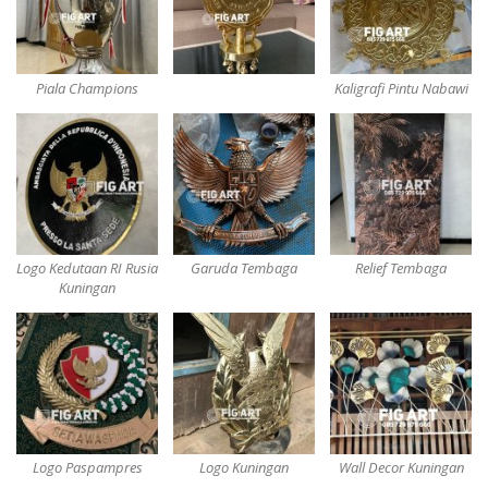
Piala Champions
Kaligrafi Pintu Nabawi
Logo Kedutaan RI Rusia
Garuda Tembaga
Relief Tembaga
Kuningan
Logo Paspampres
Logo Kuningan
Wall Decor Kuningan