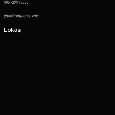
085729975666
ghuufron@gmail.com
Lokasi