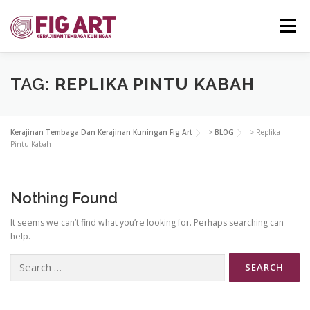
Skip
to
Menu
content
HOME
GALLERY
UPDATE PRODUK
KONTAK
TAG:
REPLIKA PINTU KABAH
Kerajinan Tembaga Dan Kerajinan Kuningan Fig Art
>
BLOG
>
Replika
Pintu Kabah
Nothing Found
It seems we can’t find what you’re looking for. Perhaps searching can
help.
Search
for: