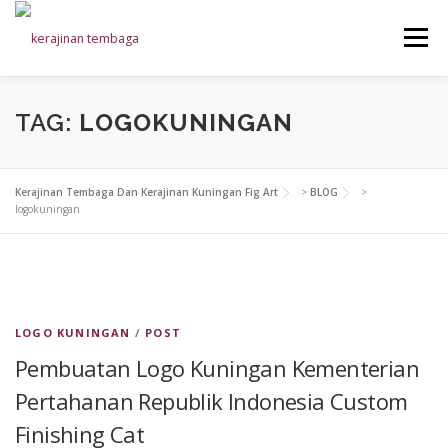
Skip
to
Menu
content
HOME
GALLERY
UPDATE PRODUK
KONTAK
TAG:
LOGOKUNINGAN
Kerajinan Tembaga Dan Kerajinan Kuningan Fig Art
>
BLOG
>
logokuningan
LOGO KUNINGAN
/
POST
Pembuatan Logo Kuningan Kementerian
Pertahanan Republik Indonesia Custom
Finishing Cat