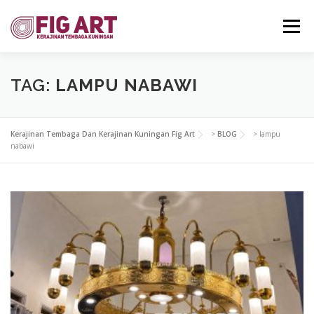
Skip
to
Menu
content
HOME
GALLERY
UPDATE PRODUK
KONTAK
TAG:
LAMPU NABAWI
Kerajinan Tembaga Dan Kerajinan Kuningan Fig Art
>
BLOG
>
lampu
nabawi