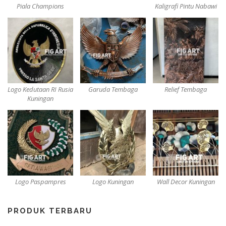
Piala Champions
Kaligrafi Pintu Nabawi
Logo Kedutaan RI Rusia
Garuda Tembaga
Relief Tembaga
Kuningan
Logo Paspampres
Logo Kuningan
Wall Decor Kuningan
PRODUK TERBARU